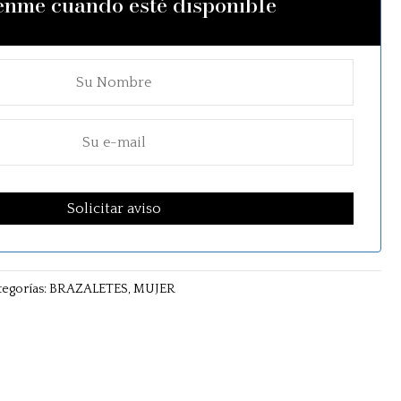
enme cuando esté disponible
tegorías:
BRAZALETES
,
MUJER