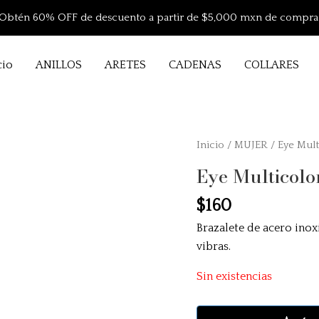
Obtén 60% OFF de descuento a partir de $5,000 mxn de compra
cio
ANILLOS
ARETES
CADENAS
COLLARES
Inicio
/
MUJER
/ Eye Mult
Eye Multicolo
$
160
Brazalete de acero inox
vibras.
Sin existencias